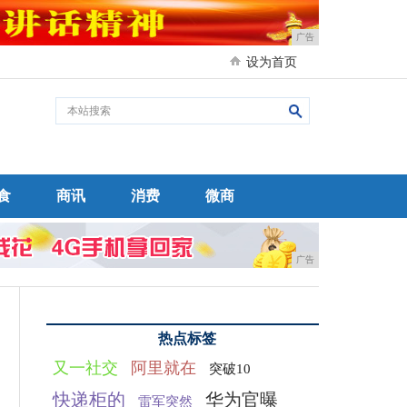
广告
设为首页
食
商讯
消费
微商
广告
热点标签
又一社交
阿里就在
突破10
快递柜的
华为官曝
雷军突然