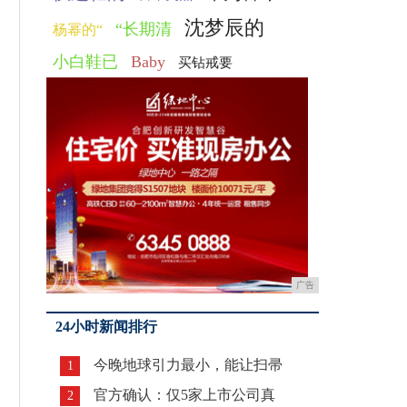
沈梦辰的
“长期清
杨幂的“
小白鞋已
Baby
买钻戒要
广告
24小时新闻排行
今晚地球引力最小，能让扫帚
1
官方确认：仅5家上市公司真
2