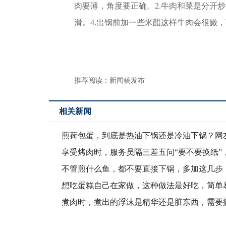
肉要薄，角度要正确。2.牛肉和菜是分开
滑。4.出锅前加一些米醋这样牛肉会很嫩
推荐阅读：
新闻稿发布
相关新闻
煎荷包蛋，到底是热油下锅还是冷油下锅？网
解决了万
享受烤肉时，服务员隔三差五问“要不要换纸”
行人秒
不管煎什么鱼，都不要直接下锅，多加这几步
破皮不粘
想吃蛋糕自己在家做，这种做法最好吃，简单
学，松软又
煮肉时，煮出的浮沫是精华还是脏东西，需要
吗？涨知