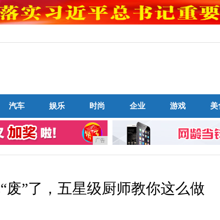
汽车
娱乐
时尚
企业
游戏
美
广告
“废”了，五星级厨师教你这么做