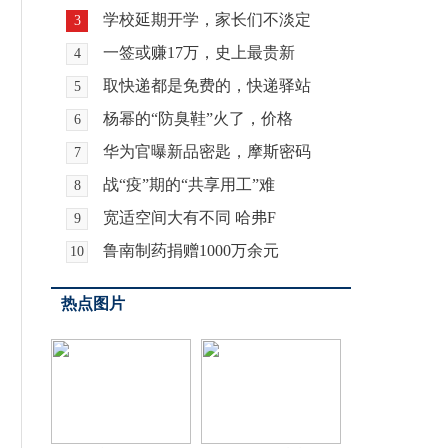
学校延期开学，家长们不淡定
3
一签或赚17万，史上最贵新
4
取快递都是免费的，快递驿站
5
杨幂的“防臭鞋”火了，价格
6
华为官曝新品密匙，摩斯密码
7
战“疫”期的“共享用工”难
8
宽适空间大有不同 哈弗F
9
鲁南制药捐赠1000万余元
10
热点图片