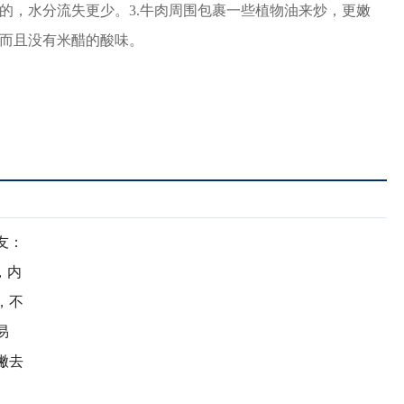
炒的，水分流失更少。3.牛肉周围包裹一些植物油来炒，更嫩
，而且没有米醋的酸味。
友：
，内
，不
易
撇去