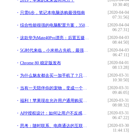
2019，苹果的未来去向何方？
10:30:40]
[2020-04-04
只需6步，笔记本电脑选购最强指南
07:31:56]
[2020-04-04
综合性能很强的电脑配置方案，3500元预算装机，颜值还很高！
06:27:31]
[2020-04-03
这款华为Mate40Pro漂亮：后置五摄，十字花洒加光环，屏幕更惊艳
08:44:50]
[2020-04-03
5G时代来临，小米抢占先机，最强性能小米10或成行业标杆
06:47:11]
[2020-04-01
Chrome 80 稳定版发布
08:13:28]
[2020-03-31
为什么魅友都去买一加手机了？只因Flyme让人寒了心
10:30:50]
[2020-03-31
当有一天陪伴你的宠物，变成一个网球，也很好玩
09:46:05]
[2020-03-31
福利！苹果现在允许用户通用购买Mac和iOS应用
08:08:32]
[2020-03-31
APP授权设计：如何让用户不反感并同意授权
06:47:22]
[2020-03-30
思考：随时联系、电商通达的互联网时代，未来我们将如何过春节？
11:44:13]