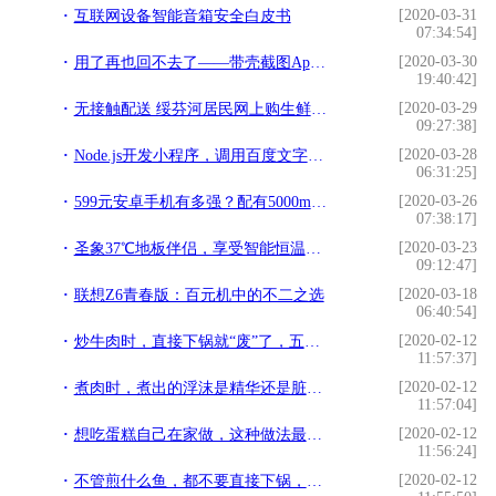
[2020-03-31
互联网设备智能音箱安全白皮书
07:34:54]
[2020-03-30
用了再也回不去了——带壳截图App推荐
19:40:42]
[2020-03-29
无接触配送 绥芬河居民网上购生鲜免费送到家
09:27:38]
[2020-03-28
Node.js开发小程序，调用百度文字识别接口实现图文识别
06:31:25]
[2020-03-26
599元安卓手机有多强？配有5000mAh电池，支持18W快充
07:38:17]
[2020-03-23
圣象37℃地板伴侣，享受智能恒温的舒适感
09:12:47]
[2020-03-18
联想Z6青春版：百元机中的不二之选
06:40:54]
[2020-02-12
炒牛肉时，直接下锅就“废”了，五星级厨师教你这么做
11:57:37]
[2020-02-12
煮肉时，煮出的浮沫是精华还是脏东西，需要撇去吗？涨知识
11:57:04]
[2020-02-12
想吃蛋糕自己在家做，这种做法最好吃，简单易学，松软又香甜
11:56:24]
[2020-02-12
不管煎什么鱼，都不要直接下锅，多加这几步，不破皮不粘锅