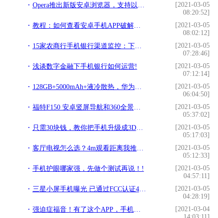
[2021-03-05
Opera推出新版安卓浏览器，支持以太坊和DApp!
08:20:52]
[2021-03-05
教程：如何查看安卓手机APP破解的wifi密码！!
08:02:12]
[2021-03-05
15家农商行手机银行渠道监控：下载量相差300倍 新旧版本五世同堂!
07:28:46]
[2021-03-05
浅谈数字金融下手机银行如何运营!
07:12:14]
[2021-03-05
128GB+5000mAh+液冷散热，华为大屏大电池手机，从3199跌至1899!
06:04:50]
[2021-03-05
福特F150 安卓竖屏导航和360全景行车记录仪!
05:37:02]
[2021-03-05
只需30块钱，教你把手机升级成3D手机!
05:17:03]
[2021-03-05
客厅电视怎么选？4m观看距离我推荐85吋巨幕电视!
05:12:33]
[2021-03-05
手机护眼哪家强，先做个测试再说！!
04:57:11]
[2021-03-05
三星小屏手机曝光 已通过FCC认证4.5英寸屏幕!
04:28:19]
[2021-03-04
强迫症福音！有了这个APP，手机桌面不再乱糟糟!
14:03:11]