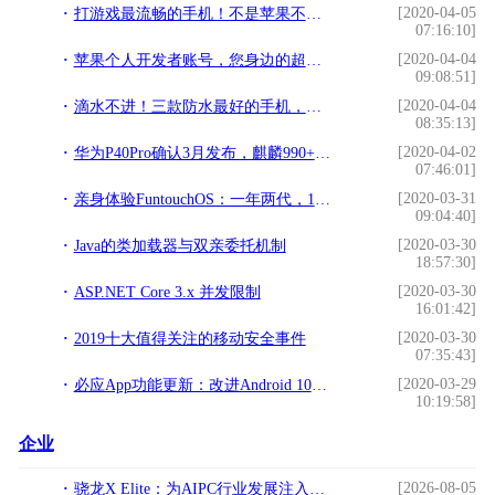
[2020-04-05
打游戏最流畅的手机！不是苹果不是华为，是均价两千的国产品牌
07:16:10]
[2020-04-04
苹果个人开发者账号，您身边的超级签名
09:08:51]
[2020-04-04
滴水不进！三款防水最好的手机，你有在用吗？
08:35:13]
[2020-04-02
华为P40Pro确认3月发布，麒麟990+超级光变+大电池，价格更感人
07:46:01]
[2020-03-31
亲身体验FuntouchOS：一年两代，14项新功能持续提升趣味性（上）
09:04:40]
[2020-03-30
Java的类加载器与双亲委托机制
18:57:30]
[2020-03-30
ASP.NET Core 3.x 并发限制
16:01:42]
[2020-03-30
2019十大值得关注的移动安全事件
07:35:43]
[2020-03-29
必应App功能更新：改进Android 10的黑暗模式支持
10:19:58]
企业
[2026-08-05
骁龙X Elite：为AIPC行业发展注入强劲动力