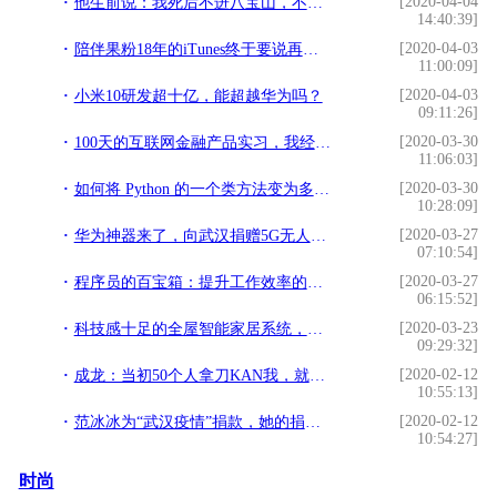
[2020-04-04
他生前说：我死后不进八宝山，不开追悼会，把骨灰撒在老家肥田
14:40:39]
[2020-04-03
陪伴果粉18年的iTunes终于要说再见了！苹果决定放弃iTunes
11:00:09]
[2020-04-03
小米10研发超十亿，能超越华为吗？
09:11:26]
[2020-03-30
100天的互联网金融产品实习，我经历的两个项目总结
11:06:03]
[2020-03-30
如何将 Python 的一个类方法变为多个方法？
10:28:09]
[2020-03-27
华为神器来了，向武汉捐赠5G无人车，进一步保护医护人员安全
07:10:54]
[2020-03-27
程序员的百宝箱：提升工作效率的七大神器
06:15:52]
[2020-03-23
科技感十足的全屋智能家居系统，装修前该如何规划呢？
09:29:32]
[2020-02-12
成龙：当初50个人拿刀KAN我，就他留下救我，我这辈子任他欺负
10:55:13]
[2020-02-12
范冰冰为“武汉疫情”捐款，她的捐款金额，引起了网友关注
10:54:27]
时尚