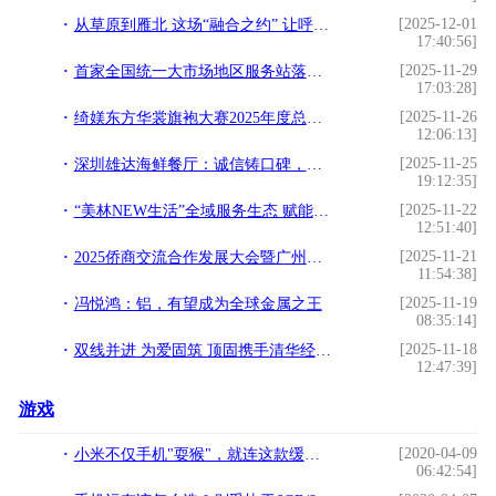
[2025-12-01
从草原到雁北 这场“融合之约” 让呼伦贝尔优品火遍华北
17:40:56]
[2025-11-29
首家全国统一大市场地区服务站落地开平
17:03:28]
[2025-11-26
绮媄东方华裳旗袍大赛2025年度总决赛在广州成功举办！
12:06:13]
[2025-11-25
深圳雄达海鲜餐厅：诚信铸口碑，食住一体享鲜惠
19:12:35]
[2025-11-22
“美林NEW生活”全域服务生态 赋能美好生活新体验
12:51:40]
[2025-11-21
2025侨商交流合作发展大会暨广州市台山商会成立十周年庆祝大会圆满举办
11:54:38]
[2025-11-19
冯悦鸿：铝，有望成为全球金属之王
08:35:14]
[2025-11-18
双线并进 为爱固筑 顶固携手清华经管学院支持教育健康
12:47:39]
游戏
[2020-04-09
小米不仅手机"耍猴"，就连这款缓震智能跑鞋也卖断货了
06:42:54]