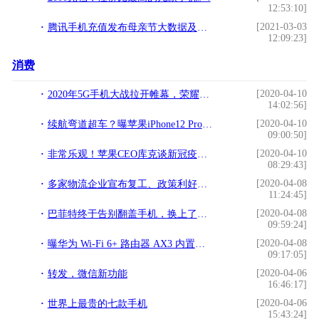
12:53:10]
[2021-03-03
腾讯手机充值发布母亲节大数据及微电影 致敬母爱!
12:09:23]
消费
[2020-04-10
2020年5G手机大战拉开帷幕，荣耀、小米、iQOO谁最有料？
14:02:56]
[2020-04-10
续航弯道超车？曝苹果iPhone12 Pro有望搭载40W“GaN充电器”
09:00:50]
[2020-04-10
非常乐观！苹果CEO库克谈新冠疫情、工厂复工和产能
08:29:43]
[2020-04-08
多家物流企业宣布复工、政策利好推动复工、菜鸟供应链2万岗位
11:24:45]
[2020-04-08
巴菲特终于告别翻盖手机，换上了台 iPhone 11
09:59:24]
[2020-04-08
曝华为 Wi-Fi 6+ 路由器 AX3 内置鸿蒙系统，下载速度超 1Gbps
09:17:05]
[2020-04-06
转发，微信新功能
16:46:17]
[2020-04-06
世界上最贵的七款手机
15:43:24]