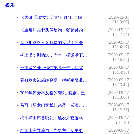
娱乐
[2020-12-01
《大傩·董春女》定档12月4日全国上映 李金铭演绎传奇人生
21:13:00]
[2020-09-17
《重启》吴邪头像是狗，张起灵的是长白山，刘丧胖子的太搞笑了
15:17:14]
[2020-09-17
盘点那些迷人又危险的反派！又是没有三观的一天
15:16:17]
[2020-09-17
枕上书：剧情90，当年，橘诺活下来了，听听她说的另一种真相
15:15:04]
[2020-09-17
王祖贤的聂小倩惊艳几十年，其实在当年，徐克并不想用她
15:14:15]
[2020-09-17
看41岁秦岚减龄穿搭，衬衫裙吊带裙一样不落，活似个二十岁姑娘
15:13:42]
[2020-09-17
2020年评分不及格的5部古装剧，王源、宋威龙都有作品上榜
15:13:08]
[2020-09-17
马可《新龙门客栈》来袭，戚薇、沈梦辰颜值超高，男二气场却更大
15:12:33]
[2020-09-17
杨千嬅出席首映礼，黑衣外套蛋糕袖成亮点，不愧不老女神
15:11:10]
[2020-09-17
剧组太穷导演自己当男主，女主更是零片酬，却意外收获上亿票房