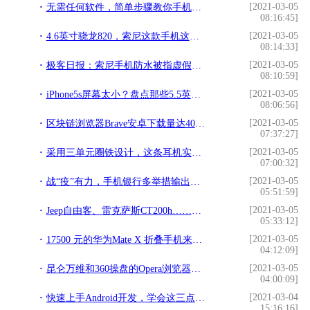
[2021-03-05
无需任何软件，简单步骤教你手机投屏到电脑!
08:16:45]
[2021-03-05
4.6英寸骁龙820，索尼这款手机这才叫小屏真旗舰!
08:14:33]
[2021-03-05
极客日报：索尼手机防水被指虚假广告 电信上半年净利润125亿!
08:10:59]
[2021-03-05
iPhone5s屏幕太小？盘点那些5.5英寸以上的手机！!
08:06:56]
[2021-03-05
区块链浏览器Brave安卓下载量达4000万次 超过Firefox和Opera!
07:37:27]
[2021-03-05
采用三单元圈铁设计，这条耳机实力不俗!
07:00:32]
[2021-03-05
战“疫”有力，手机银行多举措输出金融及疫情防护服务!
05:51:59]
[2021-03-05
Jeep自由客、雷克萨斯CT200h……美媒对这几款2017停产车型拍手鼓掌!
05:33:12]
[2021-03-05
17500 元的华为Mate X 折叠手机来了，折叠方式有点意思!
04:12:09]
[2021-03-05
昆仑万维和360操盘的Opera浏览器上市 谷歌贡献了近一半的收入!
04:00:09]
[2021-03-04
快速上手Android开发，学会这三点就够了！!
15:16:16]