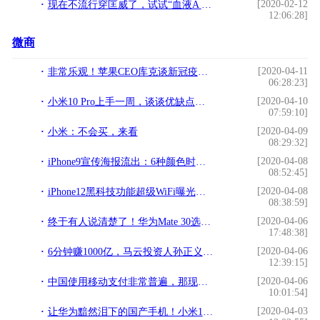
[2020-02-12
现在不流行穿匡威了，试试“血液A J”，学生党穿去逛街引爆潮流
12:06:28]
微商
[2020-04-11
非常乐观！苹果CEO库克谈新冠疫情、工厂复工和产能
06:28:23]
[2020-04-10
小米10 Pro上手一周，谈谈优缺点和真实感受：一款“满分”旗舰？
07:59:10]
[2020-04-09
小米：不会买，来看
08:29:32]
[2020-04-08
iPhone9宣传海报流出：6种颜色时尚感爆棚，三千块值了
08:52:45]
[2020-04-08
iPhone12黑科技功能超级WiFi曝光：500米都有信号
08:38:59]
[2020-04-06
终于有人说清楚了！华为Mate 30选5G还是4G好？
17:48:38]
[2020-04-06
6分钟赚1000亿，马云投资人孙正义：战略上输了，再努力也不能赢
12:39:15]
[2020-04-06
中国使用移动支付非常普遍，那现金到哪里去了？这些你应该知道
10:01:54]
[2020-04-03
让华为黯然泪下的国产手机！小米10为啥那么受欢迎，不妨听我一叙