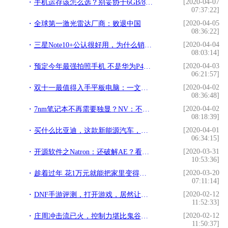
[2020-04-07
手机运存该怎么选？别妥协于6GB/8GB，其实12GB才是王道
07:37:22]
[2020-04-05
全球第一激光雷达厂商：败退中国
08:36:22]
[2020-04-04
三星Note10+公认很好用，为什么销量还低？三个原因告诉你真相
08:03:14]
[2020-04-03
预定今年最强拍照手机 不是华为P40 Pro 华为还将发布更强旗舰
06:21:57]
[2020-04-02
双十一最值得入手平板电脑：一文读懂华为平板M6“三剑客”
08:36:48]
[2020-04-02
7nm笔记本不再需要独显？NV：不存在的事儿
08:18:39]
[2020-04-01
买什么比亚迪，这款新能源汽车，标配HUD抬头显示，起售仅6.68万
06:34:15]
[2020-03-31
开源软件之Natron：还破解AE？看下Natron怎么抠像换背景做特效
10:53:36]
[2020-03-20
趁着过年 花1万元就能把家里变得更智能
07:11:14]
[2020-02-12
DNF手游评测，打开游戏，居然让我回到了11年前
11:52:33]
[2020-02-12
庄周冲击流已火，控制力堪比鬼谷子，上分实在太稳
11:50:37]