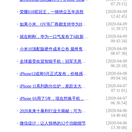
07:29:15]
[2020-04-09
荣耀618双冠王，一骑绝尘五年连胜
12:42:45]
[2020-04-09
如果小米、OV等厂商都支持华为HMS，那HMS将能和GMS分庭抗礼
11:39:57]
[2020-04-09
就在刚刚，华为一口气发布了6款新品，正式和谷歌说再见
09:43:34]
[2020-04-09
小米10顶配版硬件成本公布 最终售价4699元还真不算贵
08:07:30]
[2020-04-09
全球最受欢迎智能手机：冠军无悬念，国产仅小米一款机型入围
06:20:18]
[2020-04-08
iPhone12或将9月正式发布，价格感人，这才是苹果的真正水平
09:04:34]
[2020-04-07
iPhone 11系列跑分出炉，差距太大，安卓仍需努力
07:11:01]
[2020-04-07
iPhone 6S用了5年，现在想换手机，又很纠结苹果没5G手机？
06:36:54]
[2020-04-06
2020未来十暴利行业大揭秘：可为啥还有垃圾分类跟5G短视频？
14:40:44]
[2020-04-06
微信设计：让人惊艳的12个功能细节
13:39:08]