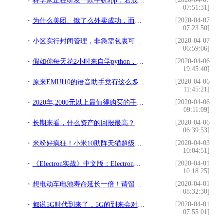
科学家正在研发一款手机app，若成功或可挽救无数人的生命
07:51:31]
[2020-04-07
为什么美团、饿了么外卖成功，而上门做饭一开始就注定失败？
07:23:50]
[2020-04-07
小区实行封闭管理，非急需包裹可暂存网点
06:59:06]
[2020-04-06
假如你每天花2小时来自学python，三个月后你将会感谢自己的努力
19:45:40]
[2020-04-06
原来EMUI10的语音助手竟有这么多功能，网友：白拿华为手机了
11:45:21]
[2020-04-06
2020年,2000元以上最值得购买的手机！
09:11:09]
[2020-04-06
长期来看，什么资产的回报最高？
06:39:53]
[2020-04-03
米粉好疯狂！小米10助阵天猫超级品牌日！日销售额破三亿
10:04:51]
[2020-04-01
《Electron实战》中文版：Electron实现UI界面
10:18:25]
[2020-04-01
想电动车电池寿命延长一倍！请留意以下几点
08:32:30]
[2020-04-01
都说5G时代到来了，5G的到来会对我们的生活产生哪些影响呢
07:55:01]