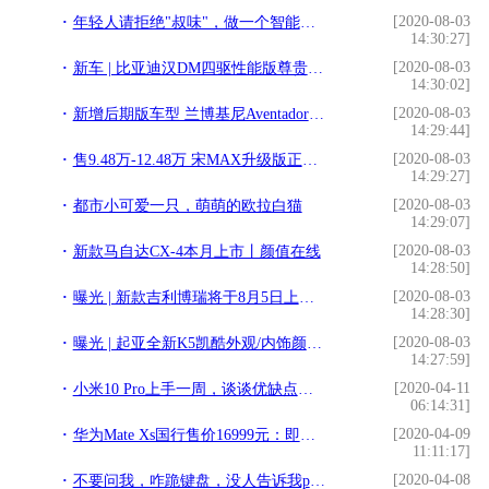
[2020-08-03
年轻人请拒绝"叔味"，做一个智能控、爱旅游、有情怀的新青年
14:30:27]
[2020-08-03
新车 | 比亚迪汉DM四驱性能版尊贵型上市 售23.98万元
14:30:02]
[2020-08-03
新增后期版车型 兰博基尼Aventador谍照曝光
14:29:44]
[2020-08-03
售9.48万-12.48万 宋MAX升级版正式上市
14:29:27]
[2020-08-03
都市小可爱一只，萌萌的欧拉白猫
14:29:07]
[2020-08-03
新款马自达CX-4本月上市丨颜值在线
14:28:50]
[2020-08-03
曝光 | 新款吉利博瑞将于8月5日上市 增搭1.8TD+7DCT动力总成
14:28:30]
[2020-08-03
曝光 | 起亚全新K5凯酷外观/内饰颜色公布 将于9月上市
14:27:59]
[2020-04-11
小米10 Pro上手一周，谈谈优缺点和真实感受：一款“满分”旗舰？
06:14:31]
[2020-04-09
华为Mate Xs国行售价16999元：即日起预约 3月5日正式开售
11:11:17]
[2020-04-08
不要问我，咋跪键盘，没人告诉我python程序媛这么厉害！还能监控