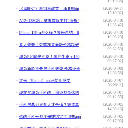
15:10:38]
[2020-09-17
《鬼吹灯》剧组再聚首，潘粤明面色红润状态佳，网友：何时开播？
15:10:02]
[2020-04-10
A12+128GB，苹果首款主打“廉价”的iPhone，已不足5K
12:33:42]
[2020-04-10
iPhone 11Pro怎么样？果粉总结：6个痛点无法接受
10:06:29]
[2020-04-10
喜大普奔！荣耀20青春版价格跌破千元，网友：这次终于可以入手了
09:32:59]
[2020-04-10
华为P40曝光汇总！国产生态＋120Hz屏幕＋超级影像系统，你买吗？
06:27:02]
[2020-04-09
华为新款折叠屏手机来袭 价格还会炒到10万？
12:08:58]
[2020-04-07
红米（Redmi）note8使用感受
06:26:11]
[2020-04-07
现在买华为手机的，据说都是这四类人，你是哪一类？
06:12:55]
[2020-04-05
手机屏幕到底多大才合适？难道真的是屏幕越大就越好吗？
14:38:16]
[2020-04-05
你的手机号都注册或绑定了那些app和网站？这里教你几个查询方法
09:17:03]