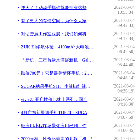
[2021-03-04
逆天了！动动手指你就能拥有这些千万级超跑!
10:55:04]
[2021-03-04
有了更大的存储空间，为什么大家依旧喜爱清除手机缓存!
09:42:33]
[2021-03-04
对话套鹿工作室豆腐：我们如何将游戏做有趣!
09:17:34]
[2021-03-04
ZUK Z1续航体验：4100mAh大电池长待机!
06:42:50]
[2021-03-04
「新机」三星首款水滴屏新机：Galaxy M20，超大电池容量!
05:44:40]
[2021-03-04
跌价700元！它是最美情怀手机：2.5D双面玻璃+3G运存!
04:48:14]
[2021-03-04
SUGAR糖果手机S11、小辣椒红辣椒6P、酷比F2对比!
04:36:19]
[2021-03-04
vivo Z1开启性价比线上系列，国产手机市场会否因此改变？!
04:16:30]
[2021-03-04
4月广东新星源手机TOP20：SUGAR糖果手机夺下第六名!
04:07:59]
[2021-03-04
轻应用小程序场景化应用已到，你准备好了吗？!
04:00:45]
[2021-03-03
2000元档，性价比最高的几款手机。!