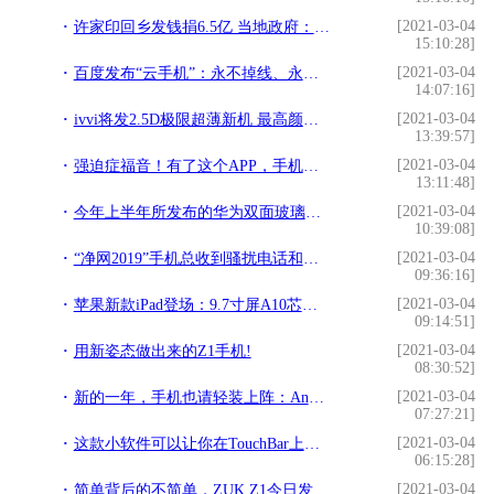
[2021-03-04
许家印回乡发钱捐6.5亿 当地政府：捐款用于扩建学校、添医院设备!
15:10:28]
[2021-03-04
百度发布“云手机”：永不掉线、永不关机、永不发烫!
14:07:16]
[2021-03-04
ivvi将发2.5D极限超薄新机 最高颜值手机又要易主？!
13:39:57]
[2021-03-04
强迫症福音！有了这个APP，手机桌面不再乱糟糟!
13:11:48]
[2021-03-04
今年上半年所发布的华为双面玻璃手机，现在官方售价已降至1599元!
10:39:08]
[2021-03-04
“净网2019”手机总收到骚扰电话和垃圾短信？！扩散这些识别和屏蔽措施！!
09:36:16]
[2021-03-04
苹果新款iPad登场：9.7寸屏A10芯，价格更亲民!
09:14:51]
[2021-03-04
用新姿态做出来的Z1手机!
08:30:52]
[2021-03-04
新的一年，手机也请轻装上阵：Android 轻量化应用推荐!
07:27:21]
[2021-03-04
这款小软件可以让你在TouchBar上切换应用!
06:15:28]
[2021-03-04
简单背后的不简单，ZUK Z1今日发布!!