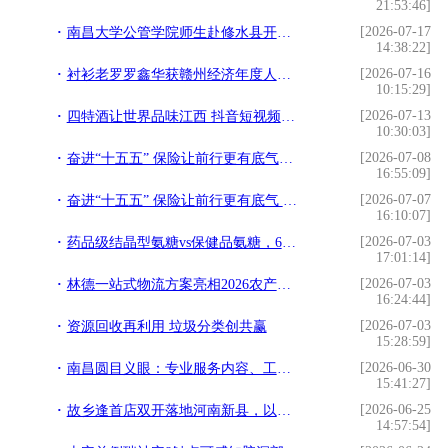
21:53:46]
[2026-07-17
南昌大学公管学院师生赴修水县开展暑期“三下乡”社会实践活动
14:38:22]
[2026-07-16
衬衫老罗罗鑫华获赣州经济年度人物，彰显新时代赣商责任担当
10:15:29]
[2026-07-13
四特酒让世界品味江西 抖音短视频征集活动圆满收官
10:30:03]
[2026-07-08
奋进“十五五” 保险让前行更有底气——鼎和保险上饶中支参与上饶保险业“7·8保险公众宣传日”集中宣传活动
16:55:09]
[2026-07-07
奋进“十五五” 保险让前行更有底气 鼎和保险开展“7.8全国保险公众宣传日”系列活动
16:10:07]
[2026-07-03
药品级结晶型氨糖vs保健品氨糖，6大专业维度对比，选氨糖不再盲目
17:01:14]
[2026-07-03
林德一站式物流方案亮相2026农产品与食材供应链大会
16:24:44]
[2026-07-03
资源回收再利用 垃圾分类创共赢
15:28:59]
[2026-06-30
南昌圆目义眼：专业服务内容、工作流程及客户真实评价
15:41:27]
[2026-06-25
故乡逢首店双开落地河南新县，以县域样板拓乡情文旅版图
14:57:54]