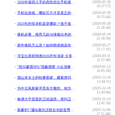
[2026-05-30
2026年值得入手的高性价比手机推荐，“甜点机”性能新定义
10:57:57]
[2026-05-30
手机玩游戏，哪款芯片才是真正的硬核实力派？
10:55:44]
[2026-05-28
2025年的安卓机皇是哪款？值不值得买？
21:26:26]
[2026-05-28
换机必看，推荐几款AI体验出色的旗舰手机
21:18:50]
[2026-05-27
新年换机怎么选？如何精准挑选你的“本命旗舰”？
21:17:41]
[2026-03-31
洋宝出席郑翔洲2026开年演讲 分享“企业家权威IP打造
11:57:49]
[2026-01-12
“荷尔蒙霜SPA”现象观察 小众顶奢如何悄然定义精英女性“抗衰”新标准？
16:05:18]
[2025-12-19
眉山吴女士的轻奢新家，藏着席玛卫浴 10 年不变的信赖
12:44:11]
[2025-12-19
为中古风新家寻觅东方雅韵，他为何对席玛卫浴一见倾心？
12:43:04]
[2025-12-19
株洲大平层里的卫浴温情，席玛卫浴与设计师的完美邂逅
12:41:26]
[2025-12-06
新豪轩门窗&唐忠汉联合光邸首秀广州设计周，开启光影空间的艺术之旅
17:51:49]