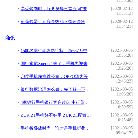
11:55:50]
[2020-02-12
享受烤肉时，服务员隔三差五问“要不要换纸”，内行人秒懂
11:55:13]
[2020-02-12
煎荷包蛋，到底是热油下锅还是冷油下锅？网友：解决了万年难题
11:54:21]
商讯
[2021-03-05
1500名学生现发热症状，浙637万中小学生已返校!
13:53:20]
[2021-03-05
国行索尼Xperia 1来了，手机界迎来一股清流！!
13:28:20]
[2021-03-05
印度手机净推荐公布，OPPO华为等国产品牌霸榜前三!
12:43:23]
[2021-03-05
银行数据治理怎么做，先了解一下元数据管理在银行业务中的应用!
11:06:20]
[2021-03-05
4家银行手机银行客户过亿 中行董事长亲自邀请体验!
10:50:59]
[2021-03-05
ZUK Z1手机好不好用 ZUK Z1配置价格介绍!
10:25:48]
[2021-03-05
手机折叠成时尚，谁才是手机折叠之王？结局在意料之中!
09:04:17]