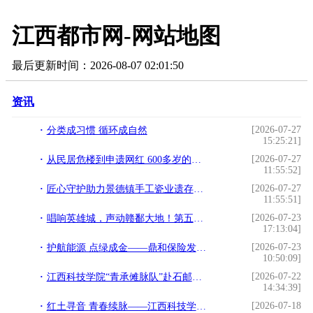
江西都市网-网站地图
最后更新时间：2026-08-07 02:01:50
资讯
[2026-07-27
分类成习惯 循环成自然
15:25:21]
[2026-07-27
从民居危楼到申遗网红 600多岁的老戏台“活”了
11:55:52]
[2026-07-27
匠心守护助力景德镇手工瓷业遗存成功申遗
11:55:51]
[2026-07-23
唱响英雄城，声动赣鄱大地！第五届南昌艺术季“英雄城之声”第一届声乐展演圆满落幕
17:13:04]
[2026-07-23
护航能源 点绿成金——鼎和保险发布2025年度ESG报告 连续四年蝉联“五星”评级
10:50:09]
[2026-07-22
江西科技学院“青承傩脉队”赴石邮村开展傩舞非遗传承社会实践
14:34:39]
[2026-07-18
红土寻音 青春续脉——江西科技学院“赣韵薪火团”赴瑞金开展暑期“三下乡”社会实践