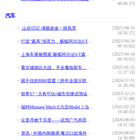
06:00:37]
汽车
[2025-08-31
山谷日记-满载旅途一路风景
16:56:37]
[2023-04-18
打造“森系”场景力，极狐阿尔法S/T森林版首发亮相
09:10:02]
[2023-04-18
上海车展被围观 极狐阿尔法S/T森林版带你一起“森”呼吸
09:10:01]
[2025-01-22
看京城德比大战，开走魔核新车，北京汽车品牌之夜粉丝赢麻了！
11:37:53]
[2024-12-31
困不住的BJ60雷霆！跨年全国大联考，魔核电驱“猛”闯年关！
11:20:20]
[2023-12-25
智界S7 | 大有可玩•城市先锋试驾会南昌站圆满落幕，感受高能大空间智慧轿车的运动美学
11:53:48]
[2022-02-23
福特Mustang Mach-E力压Model 3 当选最佳电动车
10:48:45]
[2020-08-03
众里寻她千百度——试驾广汽本田第四代飞度
14:31:18]
[2020-08-03
资讯 | 外观内饰微调 曝2021款海外版福特探险者消息
14:30:49]