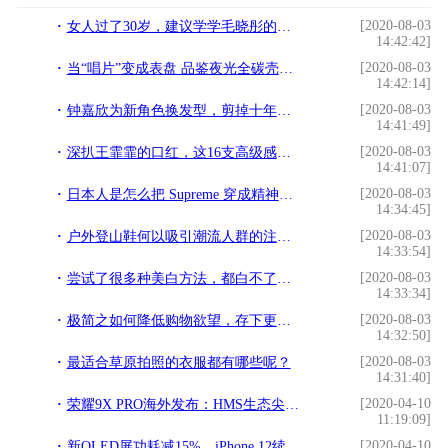
[2020-08-03
女人过了30岁，建议学学毛晓彤的穿法，时尚减龄显气质，美得清新
14:42:42]
[2020-08-03
当“唱片”变成表盘 品鉴夜光全碳壳DEFY 21 Carl Cox腕表
14:42:14]
[2020-08-03
钟嘉欣为新角色换发型，剪掉十年长发换短发，剪掉辣妈味道变年轻
14:41:49]
[2020-08-03
深扒王霏霏的口红，这16支高级感爆棚
14:41:07]
[2020-08-03
日本人是怎么把 Supreme 穿成精神小伙的？
14:34:45]
[2020-08-03
户外登山鞋何以吸引潮流人群的注目？
14:33:54]
[2020-08-03
尝试了很多种美白方法，都白不了，可能是踩了这3个雷区
14:33:34]
[2020-08-03
极简之如何降低购物欲望，存下更多的钱
14:32:50]
[2020-08-03
最适合草原拍照的衣服都有哪些呢？
14:31:40]
[2020-04-10
荣耀9X PRO海外发布：HMS生态尖刀、只要1900元
11:19:09]
[2020-04-10
新OLED屏功耗减15%，iPhone 12续航有救了？