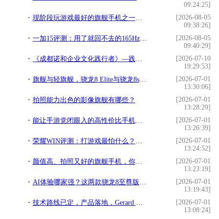
09:24:25]
[2026-08-05
现阶段玩游戏最好的旗舰手机之一，游戏狂魔红魔11 Pro评测
09:38:26]
[2026-08-05
一加15评测：用了就回不去的165Hz，游戏党这次真的赢了
09:40:29]
[2026-07-10
《成都诺和企业文化践行者》—践行文化，榜样力量
19:29:53]
[2026-07-01
旗舰与轻旗舰，骁龙8 Elite与骁龙8s Gen4，8s至尊不存在
13:30:06]
[2026-07-01
拍照能力出色的影像旗舰有哪些？
13:28:29]
[2026-07-01
能让手游党闭眼入的高性价比手机是哪款？
13:26:39]
[2026-07-01
荣耀WIN评测：打游戏最怕什么？这台手机治好了我的焦虑
13:24:52]
[2026-07-01
颜值高、拍照又好的旗舰手机，你选哪一款？
13:23:19]
[2026-07-01
AI体验哪家强？这两款骁龙8至尊版旗舰把智能玩明白了
13:19:43]
[2026-07-01
技术路线已定，产品落地，Gerard Williams离职影响有限
13:08:24]