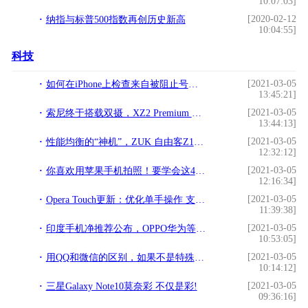
10:07:03]
[2020-02-12
纳指与标普500指数再创历史新高
10:04:55]
科技
[2021-03-05
如何在iPhone上检查来自被阻止号码的语音邮件!
13:45:21]
[2021-03-05
索尼终于搭载双摄，XZ2 Premium 国行7月2日预售，多少钱你会买？!
13:44:13]
[2021-03-05
性能均衡的“神机”，ZUK 自由客Z1上手体验（开箱篇）!
12:32:12]
[2021-03-05
你喜欢用苹果手机拍照！要学会这4个功能，拍照效果直追单反!
12:16:34]
[2021-03-05
Opera Touch更新：优化单手操作 支持Android 10的Dark模式!
11:39:38]
[2021-03-05
印度手机净推荐公布，OPPO华为等国产品牌霸榜前三!
10:53:05]
[2021-03-05
用QQ和微信的区别，如果不是特殊原因，你更愿意用哪个？!
10:14:12]
[2021-03-05
三星Galaxy Note10莫奈彩 不仅是彩!
09:36:16]