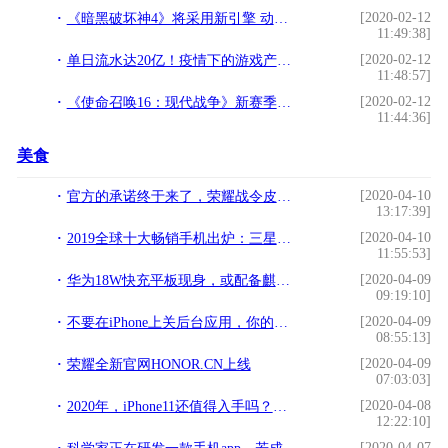
[2020-02-12
《暗黑破坏神4》将采用新引擎 动画看起来更好
11:49:38]
[2020-02-12
单日流水达20亿！疫情下的游戏产业有多疯狂
11:48:57]
[2020-02-12
《使命召唤16：现代战争》新赛季预告 12日凌晨正式上线
11:44:36]
美食
[2020-04-10
官方的承诺终于来了，荣耀战令皮肤猎兽之王、白昼王子迎来返场
13:17:39]
[2020-04-10
2019全球十大畅销手机出炉：三星苹果霸榜，国产仅小米入围
11:55:53]
[2020-04-09
华为18W快充平板现身，或配备麒麟810，售价千元
09:19:10]
[2020-04-09
不要在iPhone上关后台应用，你的习惯原来适得其反
08:55:13]
[2020-04-09
荣耀全新官网HONOR.CN上线
07:03:03]
[2020-04-08
2020年，iPhone11还值得入手吗？三个理由告诉你真相
12:22:10]
[2020-04-07