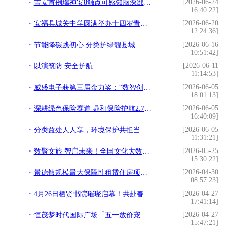
[2026-06-24
吉安首例瑞神安8触点可感知脑深部刺激系统成功植入治疗帕金森病
16:40:22]
[2026-06-20
安福县城关中学圆满举办十四岁青春仪式
12:24:36]
[2026-06-16
节能降碳践初心 分类护绿靓县城
10:51:42]
[2026-06-11
以演筑防 安全护航
11:14:53]
[2026-06-05
威盛电子获第三届金力奖：“数智创新及应用奖”彰显工业AI落地实力
18:01:13]
[2026-06-05
深耕绿色保险赛道 鼎和保险护航2.7万亿能源产业低碳发展
16:40:09]
[2026-06-05
分类益处人人享，环境保护共担当
11:31:21]
[2026-05-25
数聚文旅 智启未来！全国文化大数据交易中心文体旅可信数据空间正式启动
15:30:22]
[2026-04-30
景德镇规模最大保障性租赁住房项目高层住宅全部封顶
08:57:23]
[2026-04-27
4月26日栖贤书院璀璨启幕！共赴春日文旅盛宴
17:41:14]
[2026-04-27
恒茂梦时代国际广场「五一放价宠粉节」全系列福利活动来啦
15:47:21]