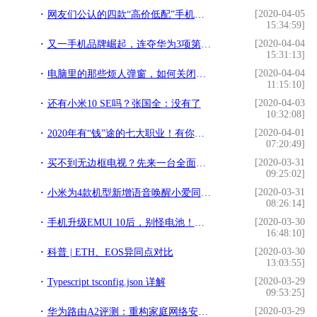
[2020-04-05
网友们公认的四款“高价低配”手机，看看你有没有买错
15:34:59]
[2020-04-04
又一手机品牌崛起，连夺华为3项第一，网友齐呼：干得漂亮
15:31:13]
[2020-04-04
电脑里的那些烦人弹窗，如何关闭或者删除？
11:15:10]
[2020-04-03
还有小米10 SE吗？张国全：没有了
10:32:08]
[2020-04-01
2020年有“钱”途的七大职业！有你正在做的吗？
07:20:49]
[2020-03-31
买不到无边框电视？先来一台全面屏电视爽一下
09:25:02]
[2020-03-31
小米为4款机型新增语音唤醒小爱同学功能
08:26:14]
[2020-03-30
手机升级EMUI 10后，别怪电池！都是这些设置“惹的祸”！
16:48:10]
[2020-03-30
科普 | ETH、EOS异同点对比
13:03:55]
[2020-03-29
Typescript tsconfig.json 详解
09:53:25]
[2020-03-29
华为路由A2评测：重构家庭网络安全 让家庭更加智能