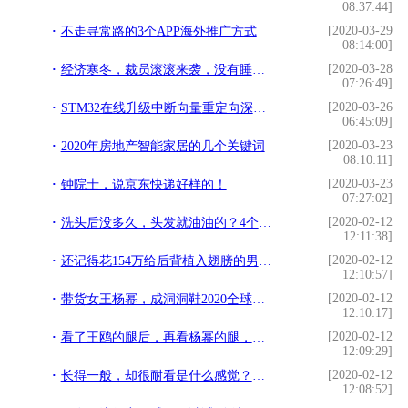
08:37:44]
[2020-03-29
不走寻常路的3个APP海外推广方式
08:14:00]
[2020-03-28
经济寒冬，裁员滚滚来袭，没有睡后收入，你该怎么办？
07:26:49]
[2020-03-26
STM32在线升级中断向量重定向深度剖析
06:45:09]
[2020-03-23
2020年房地产智能家居的几个关键词
08:10:11]
[2020-03-23
钟院士，说京东快递好样的！
07:27:02]
[2020-02-12
洗头后没多久，头发就油油的？4个方法还你头部清爽
12:11:38]
[2020-02-12
还记得花154万给后背植入翅膀的男子，如今怎么样了？高攀不起
12:10:57]
[2020-02-12
带货女王杨幂，成洞洞鞋2020全球代言人，与魏大勋恋情曝光
12:10:17]
[2020-02-12
看了王鸥的腿后，再看杨幂的腿，网友：这就是差距
12:09:29]
[2020-02-12
长得一般，却很耐看是什么感觉？看看这些娱乐圈的“耐看型”女神
12:08:52]