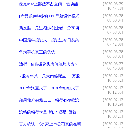
[2020-03-29
盘点Mac上那些不占空间，但功能逆天的小众软件APP
10:47:18]
[2020-03-28
[产品派]8种移动APP导航设计模式大对比
08:50:04]
[2020-03-28
蔡文胜：见过很多创业者，分享项目方融资的几大误区
07:58:07]
[2020-03-28
中国最牛投资人，投资过今日头条、拼多多等，市值超过2.6万亿
07:42:08]
[2020-03-28
华为手机真正的优势
06:58:07]
[2020-03-23
透析 | 智能摄像头为何如此火热？
06:46:00]
[2020-02-12
A股今年第一只大肉签诞生：1万股民成幸运儿，中一签至少盈利11万
10:35:52]
[2020-02-12
2003年淘宝火了！2020年钉钉火了！阿里巴巴为何总是如此幸运？
10:12:33]
[2020-02-12
如果储户突然去世，银行有存款没人知道，银行会怎么处理？
10:10:29]
[2020-02-12
没钱的银行卡是“销户”还是“留着”多亏银行的朋友提醒涨知识了
10:08:21]
[2020-02-12
官方确认：仅5家上市公司真的在研制“抗疫”疫苗！股民别买错