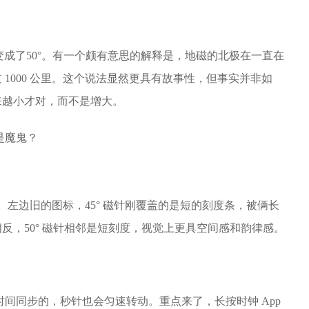
45°变成了50°。有一个颇有意思的解释是，地磁的北极在一直在
过 1000 公里。这个说法显然更具有故事性，但事实并非如
来越小才对，而不是增大。
修正。左边旧的图标，45° 磁针刚覆盖的是短的刻度条，被俩长
反，50° 磁针相邻是短刻度，视觉上更具空间感和韵律感。
统时间同步的，秒针也会匀速转动。重点来了，长按时钟 App