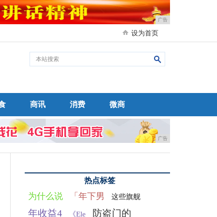
广告
设为首页
食
商讯
消费
微商
广告
热点标签
为什么说
「年下男
这些旗舰
年收益4
防盗门的
《Ele