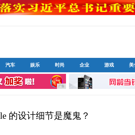
汽车
娱乐
时尚
企业
游戏
美
广告
ple 的设计细节是魔鬼？