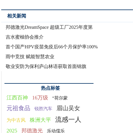
相关新闻
邦德激光DreamSpace 超级工厂2025年度第
吉水蜜柚协会推介
首个国产HPV疫苗免疫后66个月保护率100%
雨中竞技 赋能智慧农业
敬业安防为保利庐山林语获取首面锦旗
热点标签
江西百神
16万级
“荷尔蒙
元祖食品
眉山吴女
锐胜汽车
流感一人
株洲大平
为中古风
2025
邦德激光
乐动儒乐