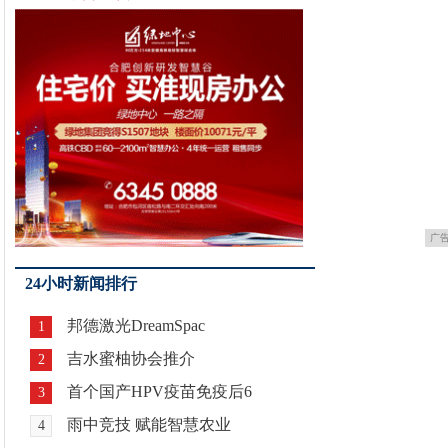
广
24小时新闻排行
邦德激光DreamSpac
1
吉水蜜柚协会推介
2
首个国产HPV疫苗免疫后6
3
雨中竞技 赋能智慧农业
4