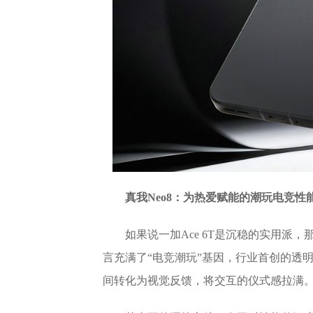
真我Neo8：为热爱赋能的潮玩电竞性
如果说一加Ace 6T是沉稳的实用派
言充满了“电竞潮玩”基因，行业首创的透
间转化为视觉反馈，将交互的仪式感拉满