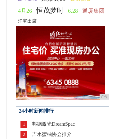
恒茂梦时
4月26
6.28
通厦集团
洋宝出席
广告
24小时新闻排行
邦德激光DreamSpac
1
吉水蜜柚协会推介
2