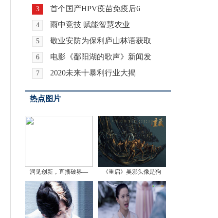
首个国产HPV疫苗免疫后6
3
雨中竞技 赋能智慧农业
4
敬业安防为保利庐山林语获取
5
电影《鄱阳湖的歌声》新闻发
6
2020未来十暴利行业大揭
7
热点图片
洞见创新，直播破界—
《重启》吴邪头像是狗