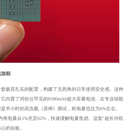
航旗舰
它用一套极其扎实的配置，构建了无死角的日常使用安全感。这种
内置了同价位罕见的8300mAh超大容量电池，在专业续航
便是半小时的高负载《原神》测试，耗电量也仅为6%左右。
内将电量从1%充至62%，快速缓解电量焦虑。这套“超长待机
担心的短板。