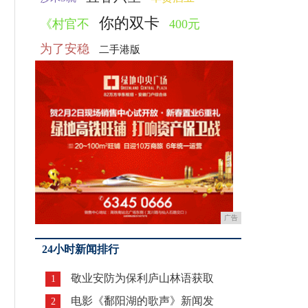
你的双卡
《村官不
400元
为了安稳
二手港版
广告
24小时新闻排行
敬业安防为保利庐山林语获取
1
电影《鄱阳湖的歌声》新闻发
2