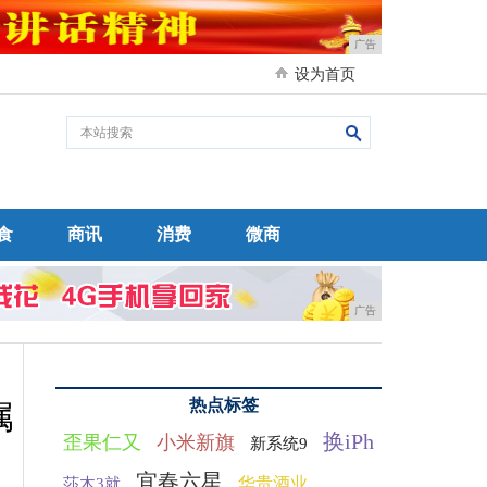
广告
设为首页
食
商讯
消费
微商
广告
热点标签
属
换iPh
歪果仁又
小米新旗
新系统9
宜春六星
华贵酒业
莎木3就