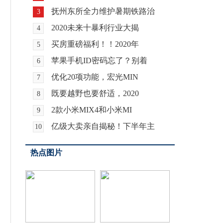
抚州东所全力维护暑期铁路治
3
2020未来十暴利行业大揭
4
买房重磅福利！！2020年
5
苹果手机ID密码忘了？别着
6
优化20项功能，宏光MIN
7
既要越野也要舒适，2020
8
2款小米MIX4和小米MI
9
亿级大卖亲自揭秘！下半年主
10
热点图片