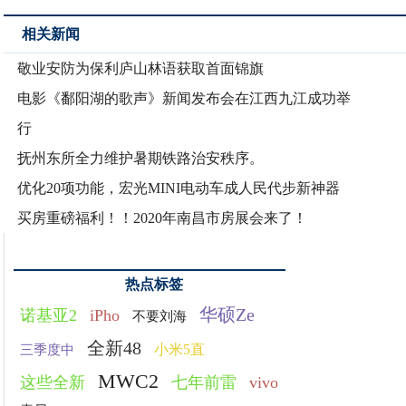
相关新闻
敬业安防为保利庐山林语获取首面锦旗
电影《鄱阳湖的歌声》新闻发布会在江西九江成功举
行
抚州东所全力维护暑期铁路治安秩序。
优化20项功能，宏光MINI电动车成人民代步新神器
买房重磅福利！！2020年南昌市房展会来了！
热点标签
华硕Ze
诺基亚2
iPho
不要刘海
全新48
小米5直
三季度中
MWC2
这些全新
七年前雷
vivo