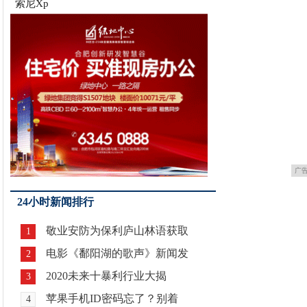
索尼Xp
广
24小时新闻排行
敬业安防为保利庐山林语获取
1
电影《鄱阳湖的歌声》新闻发
2
2020未来十暴利行业大揭
3
苹果手机ID密码忘了？别着
4