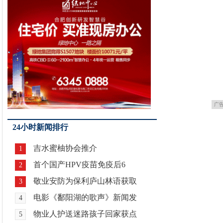
广
24小时新闻排行
吉水蜜柚协会推介
1
首个国产HPV疫苗免疫后6
2
敬业安防为保利庐山林语获取
3
电影《鄱阳湖的歌声》新闻发
4
物业人护送迷路孩子回家获点
5