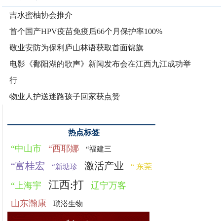
吉水蜜柚协会推介
首个国产HPV疫苗免疫后66个月保护率100%
敬业安防为保利庐山林语获取首面锦旗
电影《鄱阳湖的歌声》新闻发布会在江西九江成功举
行
物业人护送迷路孩子回家获点赞
热点标签
“中山市
“西耶娜
“福建三
“富桂宏
激活产业
“ 东莞
“新塘珍
江西:打
“上海宇
辽宁万客
山东瀚康
琐溚生物