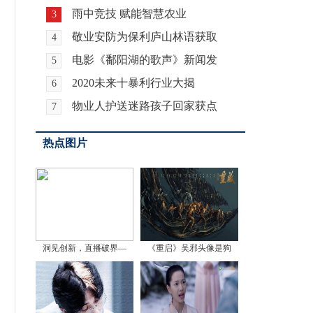
雨中竞技 赋能智慧农业
3
敬业安防为保利庐山林语获取
4
电影《鄱阳湖的歌声》新闻发
5
2020未来十暴利行业大揭
6
物业人护送迷路孩子回家获点
7
热点图片
洞见创新，直播破界—
《重启》吴邪头像是狗