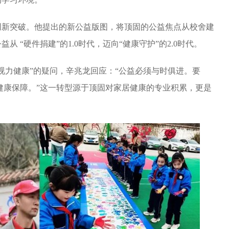
创新突破。他提出的新公益版图，将顶固的公益焦点从校舍建
 “硬件捐建”的1.0时代，迈向“健康守护”的2.0时代。
视力健康”的疑问，辛兆龙回应：“公益必须与时俱进。要
的健康保障。”这一转型源于顶固对家居健康的专业积累，更是