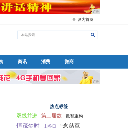
广告
设为首页
食
商讯
消费
微商
广告
热点标签
双线并进
第二届数
数智重构
恒茂梦时
“念慈菴
山谷日