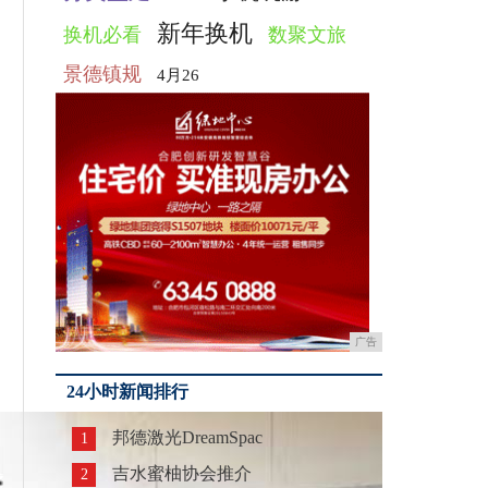
新年换机
换机必看
数聚文旅
景德镇规
4月26
广告
24小时新闻排行
邦德激光DreamSpac
1
吉水蜜柚协会推介
2