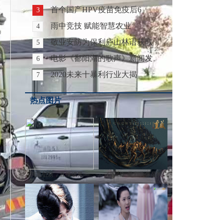
首个国产HPV疫苗免疫后6
3
雨中竞技 赋能智慧农业
4
敬业安防为保利庐山林语获取
5
电影《鄱阳湖的歌声》新闻发
6
2020未来十暴利行业大揭
7
热点图片
洞见创新，直播破界—
《重启》吴邪头像是狗