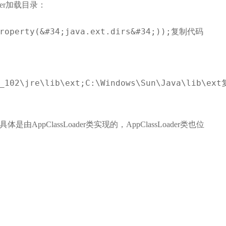
ader加载目录：
Property(&#34;java.ext.dirs&#34;));复制代码
0_102\jre\lib\ext;C:\Windows\Sun\Java\lib\e
是由AppClassLoader类实现的，AppClassLoader类也位