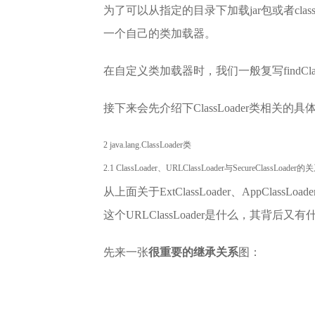
为了可以从指定的目录下加载jar包或者class文件
一个自己的类加载器。
在自定义类加载器时，我们一般复写findClass方
接下来会先介绍下ClassLoader类相关
2 java.lang.ClassLoader类
2.1 ClassLoader、URLClassLoader与SecureClassLoader的
从上面关于ExtClassLoader、AppClass
这个URLClassLoader是什么，其背后又
先来一张
很重要的继承关系
图：