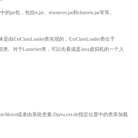
r包，包括rt.jar、resources.jar和charsets.jar等等。
体是由ExtClassLoader类实现的，ExtClassLoader类位于
静态内部类。对于Launcher类，可以先看成是Java虚拟机的一个入
ME/jre/lib/ext或者由系统变量-Djava.ext.dir指定位置中的类库加载