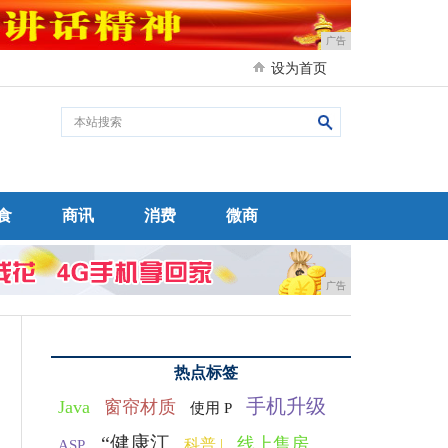
广告
设为首页
食
商讯
消费
微商
广告
热点标签
手机升级
Java
窗帘材质
使用 P
“健康江
线上售房
科普 |
ASP.