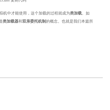
orld.class 复制代码
到虚拟机中才能使用，这个加载的过程就成为
类加载
。如
道
类加载器
和
双亲委托机制
的概念。也就是我们本篇所