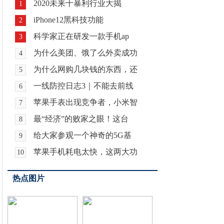
2020未来十暴利行业大揭
1
iPhone12黑科技功能
2
科学家正在研发一款手机ap
3
为什么美团、饿了么外卖成功
4
为什么网购几块钱的东西，还
5
一线防控日志3｜不能去前线
6
苹果手表出现竞争者，小米智
7
最“经济”的败家之眼！这台
8
给大家参观一个神奇的5G基
9
苹果手机耗电太快，这两大功
10
热点图片