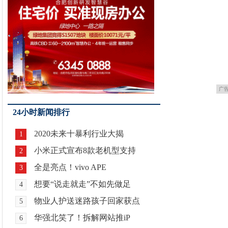
广
24小时新闻排行
2020未来十暴利行业大揭
1
小米正式宣布8款老机型支持
2
全是亮点！vivo APE
3
想要“说走就走”不如先做足
4
物业人护送迷路孩子回家获点
5
华强北笑了！拆解网站推iP
6