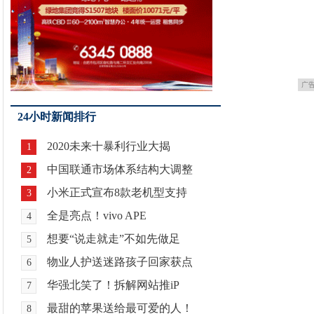
广
24小时新闻排行
2020未来十暴利行业大揭
1
中国联通市场体系结构大调整
2
小米正式宣布8款老机型支持
3
全是亮点！vivo APE
4
想要“说走就走”不如先做足
5
物业人护送迷路孩子回家获点
6
华强北笑了！拆解网站推iP
7
最甜的苹果送给最可爱的人！
8