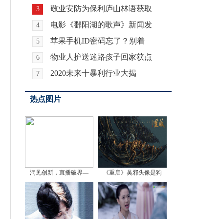
敬业安防为保利庐山林语获取
3
电影《鄱阳湖的歌声》新闻发
4
苹果手机ID密码忘了？别着
5
物业人护送迷路孩子回家获点
6
2020未来十暴利行业大揭
7
热点图片
洞见创新，直播破界—
《重启》吴邪头像是狗