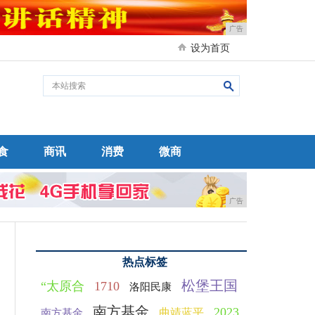
广告
设为首页
食
商讯
消费
微商
广告
热点标签
松堡王国
“太原合
1710
洛阳民康
南方基金
2023
曲靖蓝平
南方基金