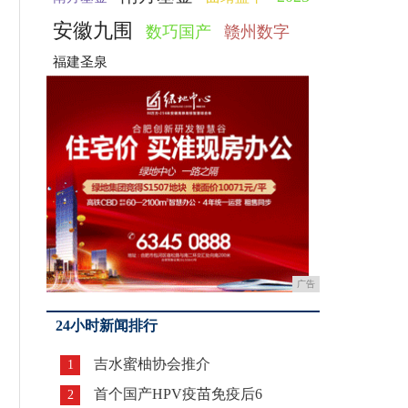
安徽九围
数巧国产
赣州数字
福建圣泉
广告
24小时新闻排行
吉水蜜柚协会推介
1
首个国产HPV疫苗免疫后6
2