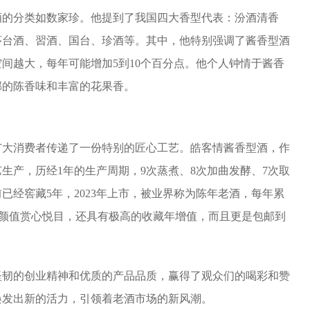
酒的分类如数家珍。他提到了我国四大香型代表：汾酒清香
茅台酒、習酒、国台、珍酒等。其中，他特别强调了酱香型酒
间越大，每年可能增加5到10个百分点。他个人钟情于酱香
郁的陈香味和丰富的花果香。
广大消费者传递了一份特别的匠心工艺。皓客情酱香型酒，作
生产，历经1年的生产周期，9次蒸煮、8次加曲发酵、7次取
已经窖藏5年，2023年上市，被业界称为陈年老酒，每年累
不仅颜值赏心悦目，还具有极高的收藏年增值，而且更是包邮到
。
坚韧的创业精神和优质的产品品质，赢得了观众们的喝彩和赞
焕发出新的活力，引领着老酒市场的新风潮。