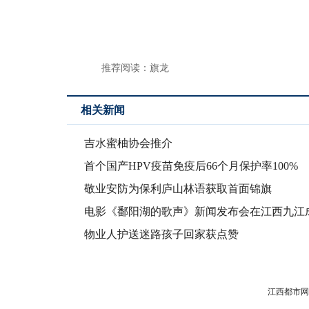
推荐阅读：
旗龙
相关新闻
吉水蜜柚协会推介
首个国产HPV疫苗免疫后66个月保护率100%
敬业安防为保利庐山林语获取首面锦旗
电影《鄱阳湖的歌声》新闻发布会在江西九江
举行
物业人护送迷路孩子回家获点赞
江西都市网版权所有