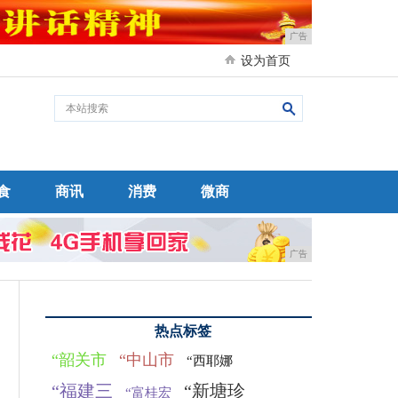
广告
设为首页
食
商讯
消费
微商
广告
热点标签
“韶关市
“中山市
“西耶娜
“福建三
“新塘珍
“富桂宏