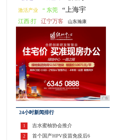
“上海宇
“ 东莞
激活产业
江西:打
辽宁万客
山东瀚康
广告
24小时新闻排行
吉水蜜柚协会推介
1
首个国产HPV疫苗免疫后6
2