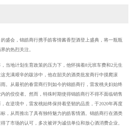
目的盛会，锦皓商行携手皓客情酱香型酒登上盛典，将一瓶瓶
酒界的热烈关注。
年，当地计划生育政策的压力下，他怀揣着8元班车费和2元生
在这充满艰辛的跋涉中，他在韶关的酒类批发商行中摸爬滚
雨雨。从最初的春雷商行到如今的锦皓商行，雷发桃夫妇始终
业内的佼佼者。然而，特殊时期使得锦皓商行不得不面临销售
，在逆境中，雷发桃始终保持着坚韧的品质，于2020年再度
商标，从而推出了具有独特魅力的皓客情酒。锦皓商行在酒类
获得了市场的认可，多次被评为诚信单位和放心酒消费企业。