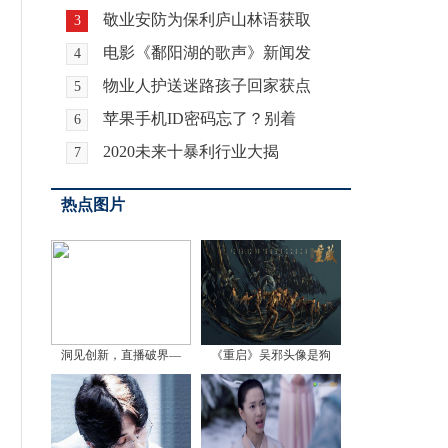
敬业安防为保利庐山林语获取
3
电影《鄱阳湖的歌声》新闻发
4
物业人护送迷路孩子回家获点
5
苹果手机ID密码忘了？别着
6
2020未来十暴利行业大揭
7
热点图片
洞见创新，直播破界—
《重启》吴邪头像是狗