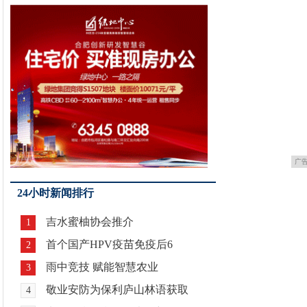
广
24小时新闻排行
吉水蜜柚协会推介
1
首个国产HPV疫苗免疫后6
2
雨中竞技 赋能智慧农业
3
敬业安防为保利庐山林语获取
4