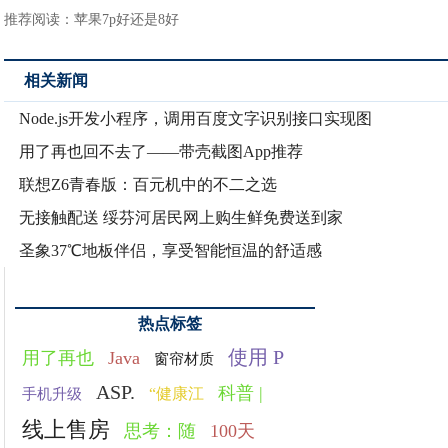
推荐阅读：
苹果7p好还是8好
相关新闻
Node.js开发小程序，调用百度文字识别接口实现图
用了再也回不去了——带壳截图App推荐
联想Z6青春版：百元机中的不二之选
无接触配送 绥芬河居民网上购生鲜免费送到家
圣象37℃地板伴侣，享受智能恒温的舒适感
热点标签
使用 P
用了再也
Java
窗帘材质
ASP.
科普 |
“健康江
手机升级
线上售房
思考：随
100天