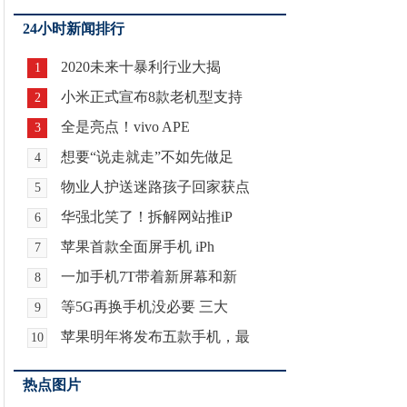
24小时新闻排行
2020未来十暴利行业大揭
1
小米正式宣布8款老机型支持
2
全是亮点！vivo APE
3
想要“说走就走”不如先做足
4
物业人护送迷路孩子回家获点
5
华强北笑了！拆解网站推iP
6
苹果首款全面屏手机 iPh
7
一加手机7T带着新屏幕和新
8
等5G再换手机没必要 三大
9
苹果明年将发布五款手机，最
10
热点图片