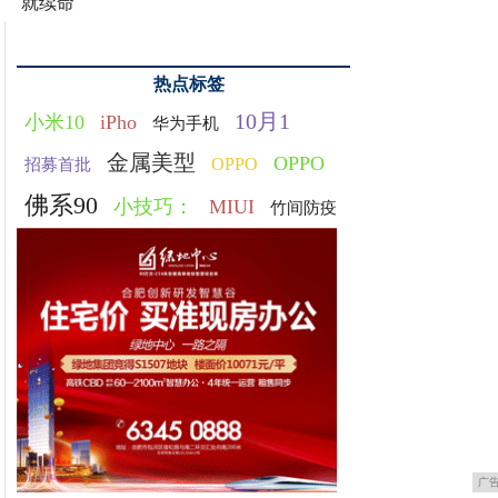
就续命
热点标签
10月1
小米10
iPho
华为手机
金属美型
OPPO
OPPO
招募首批
佛系90
小技巧：
MIUI
竹间防疫
广