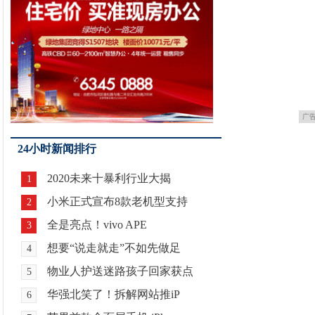
广
24小时新闻排行
2020未来十暴利行业大揭
1
小米正式宣布8款老机型支持
2
全是亮点！vivo APE
3
想要“说走就走”不如先做足
4
物业人护送迷路孩子回家获点
5
华强北笑了！拆解网站推iP
6