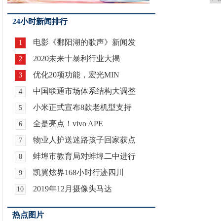
24小时新闻排行
电影《鄱阳湖的歌声》新闻发
1
2020未来十暴利行业大揭
2
优化20项功能，宏光MIN
3
中国联通市场体系结构大调整
4
小米正式宣布8款老机型支持
5
全是亮点！vivo APE
6
物业人护送迷路孩子回家获点
7
蚌埠市教育局对蚌埠二中进行
8
凯翼炫界168小时行迹四川
9
2019年12月摄像头马达
10
热点图片