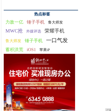
热点标签
力敌一亿
锤子手机
鲁大师发
MWC抢
荣耀手机
外媒评选
一口气发
锤子手机
鲁大师发
蓄积洪荒
iOS1
苹果iP
广