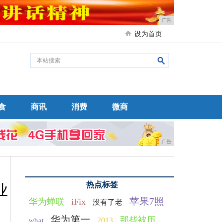
广告
设为首页
食
商讯
消费
微商
广告
热点标签
业
苹果7照
华为蝉联
iFix
没有了老
华为第一
那些被历
2013
what