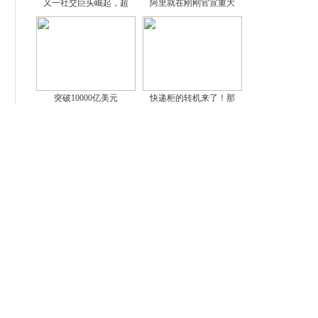
又一社交巨头崛起，超
阿里就在刚刚官宣重大
突破10000亿美元
快递柜的转机来了！那