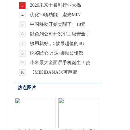
2020未来十暴利行业大揭
3
优化20项功能，宏光MIN
4
中国移动开始觉醒了，18元
5
以色列公司开发军工级安全手
6
够用就好，5款最超值的4G
7
悦鉴匠心|万达·御湖公馆都
8
小米最大全面屏手机诞生！骁
9
【MIKIBANA米可芭娜
10
热点图片