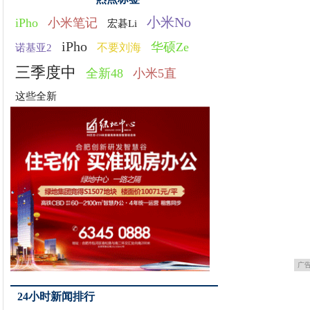
小米No
iPho
小米笔记
宏碁Li
iPho
华硕Ze
不要刘海
诺基亚2
三季度中
全新48
小米5直
这些全新
广
24小时新闻排行