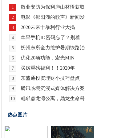
敬业安防为保利庐山林语获取
1
电影《鄱阳湖的歌声》新闻发
2
2020未来十暴利行业大揭
3
苹果手机ID密码忘了？别着
4
抚州东所全力维护暑期铁路治
5
优化20项功能，宏光MIN
6
买房重磅福利！！2020年
7
东盛通投资理财小技巧盘点
8
腾讯临境沉浸式媒体解决方案
9
毗邻鼎龙湾公寓，鼎龙生命科
10
热点图片